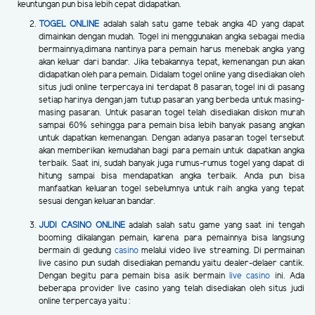
keuntungan pun bisa lebih cepat didapatkan.
TOGEL ONLINE
adalah salah satu game tebak angka 4D yang dapat
dimainkan dengan mudah. Togel ini menggunakan angka sebagai media
bermainnya,dimana nantinya para pemain harus menebak angka yang
akan keluar dari bandar. Jika tebakannya tepat, kemenangan pun akan
didapatkan oleh para pemain. Didalam togel online yang disediakan oleh
situs judi online terpercaya ini terdapat 8 pasaran, togel ini di pasang
setiap harinya dengan jam tutup pasaran yang berbeda untuk masing-
masing pasaran. Untuk pasaran togel telah disediakan diskon murah
sampai 60% sehingga para pemain bisa lebih banyak pasang angkan
untuk dapatkan kemenangan. Dengan adanya pasaran togel tersebut
akan memberikan kemudahan bagi para pemain untuk dapatkan angka
terbaik. Saat ini, sudah banyak juga rumus-rumus togel yang dapat di
hitung sampai bisa mendapatkan angka terbaik. Anda pun bisa
manfaatkan keluaran togel sebelumnya untuk raih angka yang tepat
sesuai dengan keluaran bandar.
JUDI CASINO ONLINE
adalah salah satu game yang saat ini tengah
booming dikalangan pemain, karena para pemainnya bisa langsung
bermain di gedung
casino
melalui video live streaming. Di permainan
live casino pun sudah disediakan pemandu yaitu dealer-delaer cantik.
Dengan begitu para pemain bisa asik bermain
live casino
ini. Ada
beberapa provider live casino yang telah disediakan oleh situs judi
online terpercaya yaitu :