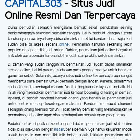
CAPITAL303
- Situs Judi
Online Resmi Dan Terpercaya
Dunia perjudian semakin mengalami banyak sekali perubahan seiring
berkembangnya teknologi semakin canggih. Hal ini terbukti dengan sistem
taruhan yang awalnya hanya bisa dimainkan melalui bandar darat saja, kini
sudah bisa di akses secara
online
. Permainan taruhan sekarang lebih
populer dengan istilah judi online. Bahkan, permainan judi online banyak di
lirik oleh para pemain, karena lebih mudah dan praktis untuk dimainkan.
Di zaman yang sudah canggih ini, permainan judi sudah dapat dimainkan
secara online. Hal ini pun, memudahkan para penggemarnya untuk bermain
game tersebut. Selain itu, adanya situs judi online terpercaya pun sangat
membantu para pemain untuk bermain dengan lancar. Karena, didalamnya
sudah tersedia berbagai macam fasilitas lengkap dan layanan terbaik. Hal
inilah yang menjadikan permainan judi kembali booming di kalangan pemain.
Apalagi, di tengah pandemi banyak orang yang beralih ke permainan judi
online untuk meraup keuntungan maksimal. Pandemi membuat ekonomi
sebagian orang menjadi turun. Tidak heran, banyak yang melampiaskan ke
permainan judi online agar bisa mendapatkan peruntungan yang instan.
Padahal untuk dapatkan keuntungan didalam permainan judi slot online
tidak bisa dilakukan dengan
instan
, para pemain juga harus keluarkan modal
untuk bermain dan memiliki trik hebat untuk taklukan permainan atau