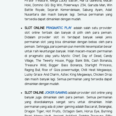
Pirate Treasure, Mega Lucky Easter, Harta Ganesha, Macan
Hoki, Domino QQ Big Win, Pokerways 234, Garuda Man, Win
Battle Royale, Sejarah Kemerdekaan, Sabung Ayam, Adat
Nusantara dan masih banyak lagi. Semua permainan yang
tersedia dapat dimainkan dengan mudah.
SLOT ONLINE
PRAGMATIC PLAY
adalah salah satu provider
slot online terbaik dan banyak di pilih oleh para pemain.
Didalam provider slot ini terdapat banyak sekali jenis
permainan slot yang bisa dimainkan dengan bebas oleh para
pemain. Sehingga, para pemain pun memiliki kesempatan besar
untuk raih keuntungan banyak. Inilah macam-macam permainan
di pragmatic play yaitu Mystic Chief, Day of Dead, Candy
Village, The Tweety House, Piggy Bank Bills, Cash Bonanza,
Treasure Wild, Bigger Bass Bonanza, Starlight Princess,
Raging Bull, Rise of Giza powernudge, Chilli Heat Megaways,
Lucky Grace And Charm, Aztec King Megaways, Chicken Drop
dan masih banyak lagi. Semua permainan yang tersedia dapat
dimainkan dengan mudah.
SLOT ONLINE
JOKER GAMING
adalah provider slot online yang
banyak juga dimainkan oleh para pemain. Semua permainan
yang disediakannya sangat seru untuk dimainkan. Inilah
permainan yang ada di joker gaming adalah Baccarat, Belangkai,
Dragon Tiger, Hot Fruits, Octagon Gem, Horus Eye, Burning