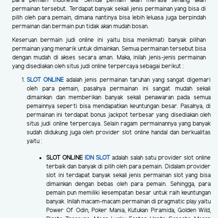
para pemain Indonesia. Semua pemain akan merasa senang akan
permainan tersebut. Terdapat banyak sekali jenis permainan yang bisa di
pilih oleh para pemain, dimana nantinya bisa lebih leluasa juga berpindah
permainan dan bermain pun tidak akan mudah bosan.
Keseruan bermain judi online ini yaitu bisa menikmati banyak pilihan
permainan yang menarik untuk dimainkan. Semua permainan tersebut bisa
dengan mudah di akses secara aman. Maka, inilah jenis-jenis permainan
yang disediakan oleh situs judi online terpercaya sebagai berikut :
SLOT ONLINE
adalah jenis permainan taruhan yang sangat digemari
oleh para pemain, pasalnya permainan ini sangat mudah sekali
dimainkan dan memberikan banyak sekali penawaran pada semua
pemainnya seperti bisa mendapatkan keuntungan besar. Pasalnya, di
permainan ini terdapat bonus jackpot terbesar yang disediakan oleh
situs judi online terpercaya. Selain ragam permainannya yang banyak
sudah didukung juga oleh provider slot online handal dan berkualitas
yaitu :
SLOT ONLINE
IDN SLOT
adalah salah satu provider slot online
terbaik dan banyak di pilih oleh para pemain. Didalam provider
slot ini terdapat banyak sekali jenis permainan slot yang bisa
dimainkan dengan bebas oleh para pemain. Sehingga, para
pemain pun memiliki kesempatan besar untuk raih keuntungan
banyak. Inilah macam-macam permainan di pragmatic play yaitu
Power Of Odin, Poker Mania, Kutukan Piramida, Golden Wild,