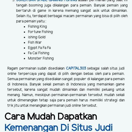
JOKER DAN SPADE GAMING FISHING
adalah permainan yang saat ini
tengah booming juga dikalangan para pemain. Banyak pemain yang
bertaruh di game in karena memang sangat asik untuk dimainkan.
Selain itu, terdapat berbagai macam permainan yang bisa di pilih oleh
para pemain yaitu :
Fishing King
Fortune Fishing
ishing Gold
Fish War
Egypt Fa Fa Fa
Fa Cai Fishing
Monster Fishing
Ragam permainan sudah disediakan
CAPITAL303
sebagai salah situs judi
online terpercaya yang dapat di pilih dengan bebas oleh para pemain.
Semua permainan yang disediakan sangat populer di kalangan para pemain
di Indonesia. Banyak sekali pemain di Indonesia yang memainkan game
tersebut, karena sangat mudah dimainkan dan memiliki peluang untuk
menang. Namun, meskipun permainan-permainan tersebut mudah sekali
untuk dimenangkan tetap saja para pemain harus memiliki strategi dan
trik jitu untuk menangkan permainan judi online tersebut.
Cara Mudah Dapatkan
Kemenangan Di Situs Judi