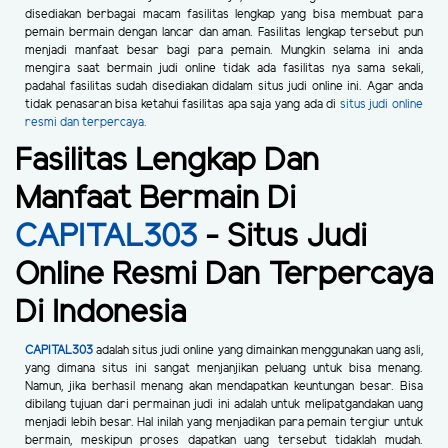
disediakan berbagai macam fasilitas lengkap yang bisa membuat para
pemain bermain dengan lancar dan aman. Fasilitas lengkap tersebut pun
menjadi manfaat besar bagi para pemain. Mungkin selama ini anda
mengira saat bermain judi online tidak ada fasilitas nya sama sekali,
padahal fasilitas sudah disediakan didalam situs judi online ini. Agar anda
tidak penasaran bisa ketahui fasilitas apa saja yang ada di
situs judi online
resmi dan terpercaya.
Fasilitas Lengkap Dan
Manfaat Bermain Di
CAPITAL303
- Situs Judi
Online Resmi Dan Terpercaya
Di Indonesia
CAPITAL303
adalah situs judi online yang dimainkan menggunakan uang asli,
yang dimana situs ini sangat menjanjikan peluang untuk bisa menang.
Namun, jika berhasil menang akan mendapatkan keuntungan besar. Bisa
dibilang tujuan dari permainan judi ini adalah untuk melipatgandakan uang
menjadi lebih besar. Hal inilah yang menjadikan para pemain tergiur untuk
bermain, meskipun proses dapatkan uang tersebut tidaklah mudah.