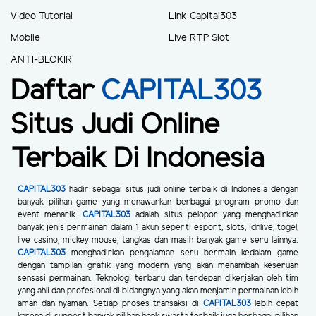
Video Tutorial
Link Capital303
Mobile
Live RTP Slot
ANTI-BLOKIR
Daftar
CAPITAL303
Situs Judi Online
Terbaik Di Indonesia
CAPITAL303
hadir sebagai situs judi online terbaik di Indonesia dengan
banyak pilihan game yang menawarkan berbagai program promo dan
event menarik.
CAPITAL303
adalah situs pelopor yang menghadirkan
banyak jenis permainan dalam 1 akun seperti esport, slots, idnlive, togel,
live casino, mickey mouse, tangkas dan masih banyak game seru lainnya.
CAPITAL303
menghadirkan pengalaman seru bermain kedalam game
dengan tampilan grafik yang modern yang akan menambah keseruan
sensasi permainan. Teknologi terbaru dan terdepan dikerjakan oleh tim
yang ahli dan profesional di bidangnya yang akan menjamin permainan lebih
aman dan nyaman. Setiap proses transaksi di
CAPITAL303
lebih cepat