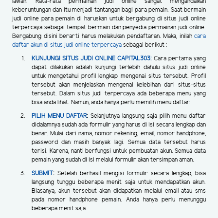
lawan. Rata-rata permainan judi online sangat mengandalkan
keberuntungan dan itu menjadi tantangan bagi para pemain. Saat bermain
judi online para pemain di haruskan untuk bergabung di situs judi online
terpercaya sebagai tempat bermain dan penyedia permainan judi online.
Bergabung disini berarti harus melakukan pendaftaran. Maka, inilah
cara
daftar akun di situs judi online terpercaya
sebagai berikut :
KUNJUNGI SITUS JUDI ONLINE
CAPITAL303:
Cara pertama yang
dapat dilakukan adalah kunjungi terlebih dahulu situs judi online
untuk mengetahui profil lengkap mengenai situs tersebut. Profil
tersebut akan menjelaskan mengenai kelebihan dari situs-situs
tersebut. Dalam situs judi terpercaya ada beberapa menu yang
bisa anda lihat. Namun, anda hanya perlu memilih menu daftar.
PILIH MENU DAFTAR
:
Selanjutnya langsung saja pilih menu daftar
didalamnya sudah ada formulir yang harus di isi secara lengkap dan
benar. Mulai dari nama, nomor rekening, email, nomor handphone,
password dan masih banyak lagi. Semua data tersebut harus
terisi. Karena, nanti berfungsi untuk pembuatan akun. Semua data
pemain yang sudah di isi melalui formulir akan tersimpan aman.
SUBMIT
:
Setelah berhasil mengisi formulir secara lengkap, bisa
langsung tunggu beberapa menit saja untuk mendapatkan akun.
Biasanya, akun tersebut akan didapatkan melalui email atau sms
pada nomor handphone pemain. Anda hanya perlu menunggu
beberapa menit saja.