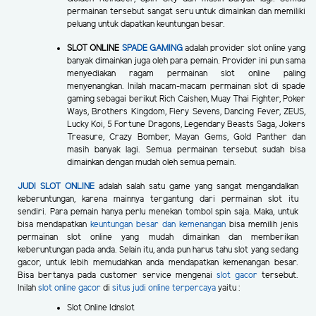
permainan tersebut sangat seru untuk dimainkan dan memiliki
peluang untuk dapatkan keuntungan besar.
SLOT ONLINE
SPADE GAMING
adalah provider slot online yang
banyak dimainkan juga oleh para pemain. Provider ini pun sama
menyediakan ragam permainan slot online paling
menyenangkan. Inilah macam-macam permainan slot di spade
gaming sebagai berikut Rich Caishen, Muay Thai Fighter, Poker
Ways, Brothers Kingdom, Fiery Sevens, Dancing Fever, ZEUS,
Lucky Koi, 5 Fortune Dragons, Legendary Beasts Saga, Jokers
Treasure, Crazy Bomber, Mayan Gems, Gold Panther dan
masih banyak lagi. Semua permainan tersebut sudah bisa
dimainkan dengan mudah oleh semua pemain.
JUDI SLOT ONLINE
adalah salah satu game yang sangat mengandalkan
keberuntungan, karena mainnya tergantung dari permainan slot itu
sendiri. Para pemain hanya perlu menekan tombol spin saja. Maka, untuk
bisa mendapatkan
keuntungan besar dan kemenangan
bisa memilih jenis
permainan slot online yang mudah dimainkan dan memberikan
keberuntungan pada anda. Selain itu, anda pun harus tahu slot yang sedang
gacor, untuk lebih memudahkan anda mendapatkan kemenangan besar.
Bisa bertanya pada customer service mengenai
slot gacor
tersebut.
Inilah
slot online gacor
di
situs judi online terpercaya
yaitu :
Slot Online Idnslot