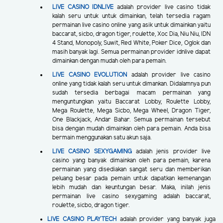
LIVE CASINO IDNLIVE
adalah provider live casino tidak
kalah seru untuk untuk dimainkan, telah tersedia ragam
permainan live casino online yang asik untuk dimainkan yaitu
baccarat, sicbo, dragon tiger, roulette, Xoc Dia, Niu Niu, IDN
4 Stand, Monopoly, Suwit, Red White, Poker Dice, Oglok dan
masih banyak lagi. Semua permainan provider idnlive dapat
dimainkan dengan mudah oleh para pemain.
LIVE CASINO EVOLUTION
adalah provider live casino
online yang tidak kalah seru untuk dimankan. Didalamnya pun
sudah tersedia berbagai macam permainan yang
menguntungkan yaitu Baccarat Lobby, Roulette Lobby,
Mega Roulette, Mega Sicbo, Mega Wheel, Dragon Tiger,
One Blackjack, Andar Bahar. Semua permainan tersebut
bisa dengan mudah dimainkan oleh para pemain. Anda bisa
bermain menggunakan satu akun saja.
LIVE CASINO SEXYGAMING
adalah jenis provider live
casino yang banyak dimainkan oleh para pemain, karena
permainan yang disediakan sangat seru dan memberikan
peluang besar pada pemain untuk dapatkan kemenangan
lebih mudah dan keuntungan besar. Maka, inilah jenis
permainan live casino sexygaming adalah baccarat,
roulette, sicbo, dragon tiger.
LIVE CASINO PLAYTECH
adalah provider yang banyak juga