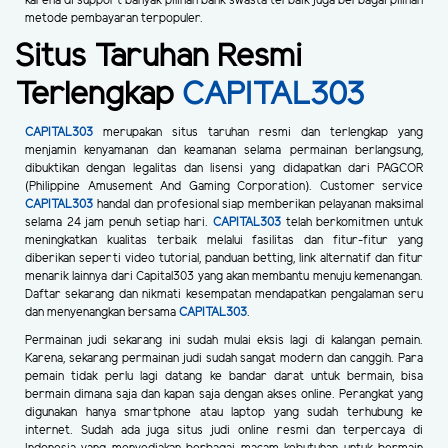
karena di support banyak pilihan bank swasta terbaik juga berbagai pilihan
metode pembayaran terpopuler.
Situs Taruhan Resmi
Terlengkap
CAPITAL303
CAPITAL303
merupakan situs taruhan resmi dan terlengkap yang
menjamin kenyamanan dan keamanan selama permainan berlangsung,
dibuktikan dengan legalitas dan lisensi yang didapatkan dari PAGCOR
(Philippine Amusement And Gaming Corporation). Customer service
CAPITAL303
handal dan profesional siap memberikan pelayanan maksimal
selama 24 jam penuh setiap hari.
CAPITAL303
telah berkomitmen untuk
meningkatkan kualitas terbaik melalui fasilitas dan fitur-fitur yang
diberikan seperti video tutorial, panduan betting, link alternatif dan fitur
menarik lainnya dari Capital303 yang akan membantu menuju kemenangan.
Daftar sekarang dan nikmati kesempatan mendapatkan pengalaman seru
dan menyenangkan bersama
CAPITAL303
.
Permainan judi sekarang ini sudah mulai eksis lagi di kalangan pemain.
Karena, sekarang permainan judi sudah sangat modern dan canggih. Para
pemain tidak perlu lagi datang ke bandar darat untuk bermain, bisa
bermain dimana saja dan kapan saja dengan akses online. Perangkat yang
digunakan hanya smartphone atau laptop yang sudah terhubung ke
internet. Sudah ada juga situs judi online resmi dan terpercaya di