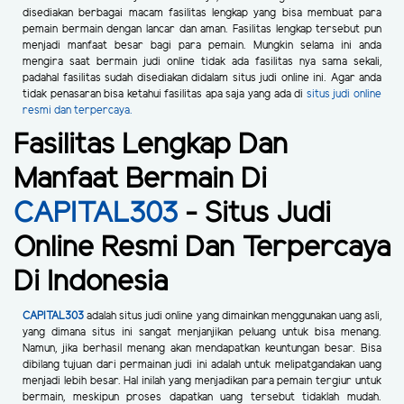
disediakan berbagai macam fasilitas lengkap yang bisa membuat para
pemain bermain dengan lancar dan aman. Fasilitas lengkap tersebut pun
menjadi manfaat besar bagi para pemain. Mungkin selama ini anda
mengira saat bermain judi online tidak ada fasilitas nya sama sekali,
padahal fasilitas sudah disediakan didalam situs judi online ini. Agar anda
tidak penasaran bisa ketahui fasilitas apa saja yang ada di
situs judi online
resmi dan terpercaya.
Fasilitas Lengkap Dan
Manfaat Bermain Di
CAPITAL303
- Situs Judi
Online Resmi Dan Terpercaya
Di Indonesia
CAPITAL303
adalah situs judi online yang dimainkan menggunakan uang asli,
yang dimana situs ini sangat menjanjikan peluang untuk bisa menang.
Namun, jika berhasil menang akan mendapatkan keuntungan besar. Bisa
dibilang tujuan dari permainan judi ini adalah untuk melipatgandakan uang
menjadi lebih besar. Hal inilah yang menjadikan para pemain tergiur untuk
bermain, meskipun proses dapatkan uang tersebut tidaklah mudah.