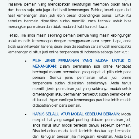
Pasalnya, pemain yang mendapatkan keuntungan melimpah bukan hanya
dari bonus saja, ada juga dari hasil kemenangan. Bahkan, keuntungan dari
hasil kemenangan akan jauh lebih besar dibandingkan bonus. Untuk itu,
sebelum bermain dipastikan sudah memiliki cara terbaik untuk bisa
menangkan permainan dan tidak mudah di kalahkan oleh lawan.
Tetapi, jika anda masih seorang pemain pemula yang masih kebingungan
untuk meraih kemenangan dengan menggunakan cara seperti apa, anda
tidak usah khawatir karena, disini akan disebutkan cara mudah mendapatka
kemenangan di situs judi online terpercaya di Indonesia sebagai berikut :
PILIH JENIS PERMAINAN YANG MUDAH UNTUK DI
MENANGKAN
:
Dalam permainan judi online terdapat
berbagai macam permainan yang dapat di pilih oleh para
pemain. Semua jenis permainan situs judi online
terpercaya sudah dijelaskan sebelumnya. Anda harus
memilih jenis permainan judi yang sekiranya mudah untuk
dimenangkan atau permainan tersebut sudah benar-benar
di kuasai. Agar nantinya kemenangan pun bisa lebih mudah
didapatkan oleh para pemain.
HARUS SELALU ATUR MODAL SEBELUM BERMAIN
:
Modal
menjadi hal yang sangat penting didalam permainan judi,
anda harus atur modal terlebih dahulu sebelum bermain.
Bisa keluarkan modal kecil terlebih dahulua agr terhindar
dari kerugian beesar jika mengalami kekalahan. Anda bisa