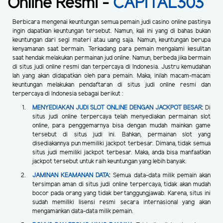
Online Resmi -
CAPITAL303
Berbicara mengenai keuntungan semua pemain judi casino online pastinya
ingin dapatkan keuntungan tersebut. Namun, kali ini yang di bahas bukan
keuntungan dari segi materi atau uang saja. Namun, keuntungan berupa
kenyamanan saat bermain. Terkadang para pemain mengalami kesulitan
saat hendak melakukan permainan jud online. Namun, berbeda jika bermain
di situs judi online resmi dan terpercaya di Indonesia. Justru kemudahan
lah yang akan didapatkan oleh para pemain. Maka, inilah macam-macam
keuntungan melakukan pendaftaran di situs judi online resmi dan
terpercaya di Indonesia sebagai berikut :
MENYEDIAKAN JUDI SLOT ONLINE DENGAN JACKPOT BESAR
:
Di
situs judi online terpercaya telah menyediakan permainan slot
online, para penggemarnya bisa dengan mudah mainkan game
tersebut di situs judi ini. Bahkan, permainan slot yang
disediakannya pun memiliki jackpot terbesar. Dimana, tidak semua
situs judi memiliki jackpot terbesar. Maka, anda bisa manfaatkan
jackpot tersebut untuk raih keuntungan yang lebih banyak.
JAMINAN KEAMANAN DATA
:
Semua data-data milik pemain akan
tersimpan aman di situs judi online terpercaya, tidak akan mudah
bocor pada orang yang tidak bertanggungjawab. Karena, situs ini
sudah memiliki lisensi resmi secara internasional yang akan
mengamankan data-data milik pemain.