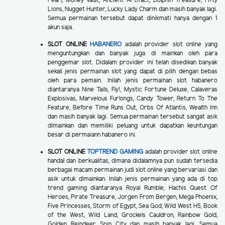
Pearl, Money Vault, Ancient Artifact, Dolphin Treasure, Fifty
Lions, Nugget Hunter, Lucky Lady Charm dan masih banyak lagi.
Semua permainan tersebut dapat dinikmati hanya dengan 1
akun saja.
SLOT ONLINE
HABANERO
adalah provider slot online yang
menguntungkan dan banyak juga di mainkan oleh para
penggemar slot. Didalam provider ini telah disedikan banyak
sekali jenis permainan slot yang dapat di pilih dengan bebas
oleh para pemain. Inilah jenis permainan slot habanero
diantaranya Nine Tails, Fly!, Mystic Fortune Deluxe, Calaveras
Explosivas, Marvelous Furlongs, Candy Tower, Return To The
Feature, Before Time Runs Out, Orbs Of Atlantis, Wealth Inn
dan masih banyak lagi. Semua permainan tersebut sangat asik
dimainkan dan memiliki peluang untuk dapatkan keuntungan
besar di permaiann habanero ini.
SLOT ONLINE
TOPTREND GAMING
adalah provider slot online
handal dan berkualitas, dimana didalamnya pun sudah tersedia
berbagai macam permainan judi slot online yang bervariasi dan
asik untuk dimainkan. Inilah jenis permainan yang ada di top
trend gaming diantaranya Royal Rumble, Hachis Quest Of
Heroes, Pirate Treasure, Jorgen From Bergen, Mega Phoenix,
Five Princesses, Storm of Egypt, Sea God, Wild West H5, Book
of the West, Wild Land, Grockels Cauldron, Rainbow Gold,
Golden Reindeer, Spin City dan masih banyak lagi. Semua