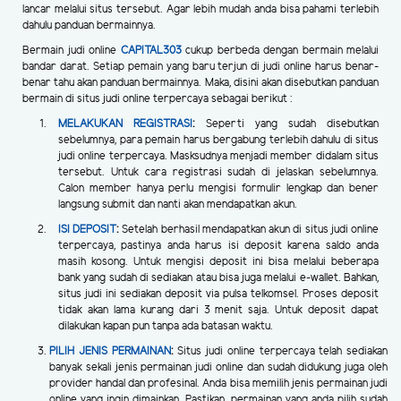
lancar melalui situs tersebut. Agar lebih mudah anda bisa pahami terlebih
dahulu panduan bermainnya.
Bermain judi online
CAPITAL303
cukup berbeda dengan bermain melalui
bandar darat. Setiap pemain yang baru terjun di judi online harus benar-
benar tahu akan panduan bermainnya. Maka, disini akan disebutkan panduan
bermain di situs judi online terpercaya sebagai berikut :
MELAKUKAN REGISTRASI
:
Seperti yang sudah disebutkan
sebelumnya, para pemain harus bergabung terlebih dahulu di situs
judi online terpercaya. Masksudnya menjadi member didalam situs
tersebut. Untuk cara registrasi sudah di jelaskan sebelumnya.
Calon member hanya perlu mengisi formulir lengkap dan bener
langsung submit dan nanti akan mendapatkan akun.
ISI DEPOSIT
:
Setelah berhasil mendapatkan akun di situs judi online
terpercaya, pastinya anda harus isi deposit karena saldo anda
masih kosong. Untuk mengisi deposit ini bisa melalui beberapa
bank yang sudah di sediakan atau bisa juga melalui e-wallet. Bahkan,
situs judi ini sediakan deposit via pulsa telkomsel. Proses deposit
tidak akan lama kurang dari 3 menit saja. Untuk deposit dapat
dilakukan kapan pun tanpa ada batasan waktu.
PILIH JENIS PERMAINAN
:
Situs judi online terpercaya telah sediakan
banyak sekali jenis permainan judi online dan sudah didukung juga oleh
provider handal dan profesinal. Anda bisa memilih jenis permainan judi
online yang ingin dimainkan. Pastikan, permainan yang anda pilih sudah