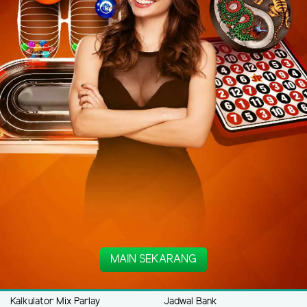
MAIN SEKARANG
Kalkulator Mix Parlay
Jadwal Bank