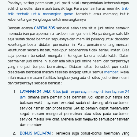
Pasalnya, setiap permainan judi pasti selalu megandalkan keberuntungan,
sulit di prediksi dan masih banyaK lagi. Para pemain harus memiliki
trik-
trik terbaik untuk menangkan game
tersebut atau memang butuh
keberuntungan yang bagus untuk menangkannya.
Dengan adanya
CAPITAL303
sebagai salah satu situs judi online semakin
memudahkan para pemain untuk bermain game ini. Hanya dengan satu klik
saja sudah dapat bermain sepuasnya dan memiliki peluang untuk dapatkan
keuntungan besar didalam permainan ini. Para pemain memang mencari
keuntungan secara instan, meskipun sebenarnya tidak terlalu instan. Bisa
saja pemain tersebut mengalami kerugian karena selalu kalah. Dalam
permainan judi online ini sudah ada situs judi online resmi dan terpercaya
yang menjadi tempat bermainnya. Didalam situs tersebut pun sudah
disediakan berbagai macam fasilitas lengkap untuk semua
member
. Maka,
inilah macam-macam fasilitas lengkap yang ada di situs judi online resmi
dan terpercaya sebagai berikut :
LAYANAN 24 JAM
:
Situs judi terpercaya menyediakan layanan 24
jam
, dimana para pemain bisa bermain judi kapan pun tanpa ada
batasan wakt. Layanan tersebut sudah di dukung oleh customer
service ramah dan profesional. Setiap pemain dapat menanyakan
segala macam mengenai permainan atau situs pada customer
service melalui live chat. Mereka akan mejawab semua pertanyaan
dari member.
BONUS MELIMPAH
:
Tersedia juga bonus-bonus melimpah yang