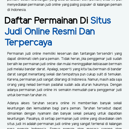
menyediakan permainan judi online yang paling populer di kalangan pemain
di Indonesia.
Daftar Permainan Di
Situs
Judi Online Resmi Dan
Terpercaya
Permainan judi online memiliki keseruan dan tantangan tersendiri yang
dapat dinikmati oleh para pemain. Tidak heran, jika penggemar judi sudah
beralih ke permainan judi online dan mulai meninggalkan kebiasaan bermain
judi melalui bandar darat. Apalagi, seperti yang kita tau bermain di bandar
darat sangat menantang sekali dan tempatnya pun cukup sulit di temukan.
Karena, permainan judi sangat dilarang di Indonesia. Namun, masih ada saja
orang yang nekad bermain padahal sudah ada aturan hukumnya. Dengan
adanya permainan judi online ini semakin memudah para penggemar judi
untuk bermain taruhan ini.
Adanya akses taruhan secara online ini memberikan banyak sekali
keuntungan dan kemudahan bagi para peman. Taruhan tersebut dapat
dimainkan dengan nyamann dan banyak sekali peluang untuk dapatkan
keuntungan. Pasalnya, di setiap permainan judi online yang disediakan oleh
situs judi ini adalah permainan judi online yang sangat terkenal di kalangan