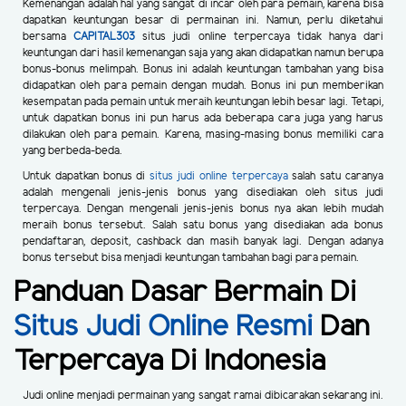
Kemenangan adalah hal yang sangat di incar oleh para pemain, karena bisa
dapatkan keuntungan besar di permainan ini. Namun, perlu diketahui
bersama
CAPITAL303
situs judi online terpercaya tidak hanya dari
keuntungan dari hasil kemenangan saja yang akan didapatkan namun berupa
bonus-bonus melimpah. Bonus ini adalah keuntungan tambahan yang bisa
didapatkan oleh para pemain dengan mudah. Bonus ini pun memberikan
kesempatan pada pemain untuk meraih keuntungan lebih besar lagi. Tetapi,
untuk dapatkan bonus ini pun harus ada beberapa cara juga yang harus
dilakukan oleh para pemain. Karena, masing-masing bonus memiliki cara
yang berbeda-beda.
Untuk dapatkan bonus di
situs judi online terpercaya
salah satu caranya
adalah mengenali jenis-jenis bonus yang disediakan oleh situs judi
terpercaya. Dengan mengenali jenis-jenis bonus nya akan lebih mudah
meraih bonus tersebut. Salah satu bonus yang disediakan ada bonus
pendaftaran, deposit, cashback dan masih banyak lagi. Dengan adanya
bonus tersebut bisa menjadi keuntungan tambahan bagi para pemain.
Panduan Dasar Bermain Di
Situs Judi Online Resmi
Dan
Terpercaya Di Indonesia
Judi online menjadi permainan yang sangat ramai dibicarakan sekarang ini.