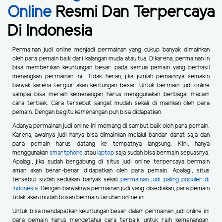
Online
Resmi Dan Terpercaya
Di Indonesia
Permainan judi online menjadi permainan yang cukup banyak dimainkan
oleh para pemain baik dari kalangan muda atau tua. Dikarena, permainan in
bisa memberikan keuntungan besar pada semua pemain yang berhasil
menangkan permainan ini. Tidak heran, jika jumlah pemainnya semakin
banyak karena tergiur akan kentungan besar. Untuk bermain judi online
sampai bisa meraih kemenangan harus menggunakan berbagai macam
cara terbaik. Cara tersebut sangat mudah sekali di mainkan oleh para
pemain. Dengan begitu kemenangan pun bisa didapatkan.
Adanya permainan judi online ini memang di sambut baik oleh para pemain.
Karena, awalnya judi hanya bisa dimainkan melalui bandar darat saja dan
para pemain harus datang ke tempatnya langsung. Kini, hanya
menggunakan
smartphone
atau
laptop
saja sudah bisa bermain sepuasnya.
Apalagi, jika sudah bergabung di situs judi online terpercaya bermain
aman akan benar-benar didapatkan oleh para pemain. Apalagi, situs
tersebut sudah sediakan banyak sekali
permainan judi paling populer di
Indonesia
. Dengan banyaknya permainan judi yang disediakan, para pemain
tidak akan mudah bosan bermain taruhan online ini.
Untuk bisa mendapatkan keuntungan besar dalam permainan judi online ini
para pemain harus mengetahui cara terbaik untuk raih kemenangan.