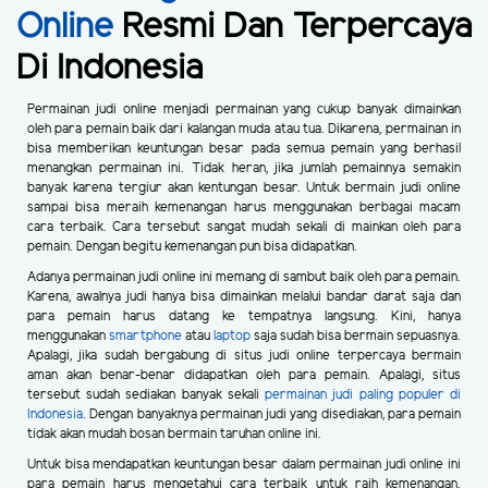
Online
Resmi Dan Terpercaya
Di Indonesia
Permainan judi online menjadi permainan yang cukup banyak dimainkan
oleh para pemain baik dari kalangan muda atau tua. Dikarena, permainan in
bisa memberikan keuntungan besar pada semua pemain yang berhasil
menangkan permainan ini. Tidak heran, jika jumlah pemainnya semakin
banyak karena tergiur akan kentungan besar. Untuk bermain judi online
sampai bisa meraih kemenangan harus menggunakan berbagai macam
cara terbaik. Cara tersebut sangat mudah sekali di mainkan oleh para
pemain. Dengan begitu kemenangan pun bisa didapatkan.
Adanya permainan judi online ini memang di sambut baik oleh para pemain.
Karena, awalnya judi hanya bisa dimainkan melalui bandar darat saja dan
para pemain harus datang ke tempatnya langsung. Kini, hanya
menggunakan
smartphone
atau
laptop
saja sudah bisa bermain sepuasnya.
Apalagi, jika sudah bergabung di situs judi online terpercaya bermain
aman akan benar-benar didapatkan oleh para pemain. Apalagi, situs
tersebut sudah sediakan banyak sekali
permainan judi paling populer di
Indonesia
. Dengan banyaknya permainan judi yang disediakan, para pemain
tidak akan mudah bosan bermain taruhan online ini.
Untuk bisa mendapatkan keuntungan besar dalam permainan judi online ini
para pemain harus mengetahui cara terbaik untuk raih kemenangan.