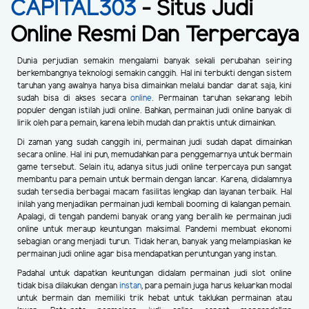
CAPITAL303
- Situs Judi
Online Resmi Dan Terpercaya
Dunia perjudian semakin mengalami banyak sekali perubahan seiring
berkembangnya teknologi semakin canggih. Hal ini terbukti dengan sistem
taruhan yang awalnya hanya bisa dimainkan melalui bandar darat saja, kini
sudah bisa di akses secara
online
. Permainan taruhan sekarang lebih
populer dengan istilah judi online. Bahkan, permainan judi online banyak di
lirik oleh para pemain, karena lebih mudah dan praktis untuk dimainkan.
Di zaman yang sudah canggih ini, permainan judi sudah dapat dimainkan
secara online. Hal ini pun, memudahkan para penggemarnya untuk bermain
game tersebut. Selain itu, adanya situs judi online terpercaya pun sangat
membantu para pemain untuk bermain dengan lancar. Karena, didalamnya
sudah tersedia berbagai macam fasilitas lengkap dan layanan terbaik. Hal
inilah yang menjadikan permainan judi kembali booming di kalangan pemain.
Apalagi, di tengah pandemi banyak orang yang beralih ke permainan judi
online untuk meraup keuntungan maksimal. Pandemi membuat ekonomi
sebagian orang menjadi turun. Tidak heran, banyak yang melampiaskan ke
permainan judi online agar bisa mendapatkan peruntungan yang instan.
Padahal untuk dapatkan keuntungan didalam permainan judi slot online
tidak bisa dilakukan dengan
instan
, para pemain juga harus keluarkan modal
untuk bermain dan memiliki trik hebat untuk taklukan permainan atau