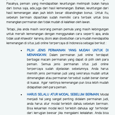
Pasalnya, pemain yang mendapatkan keuntungan melimpah bukan hanya
dari bonus saja, ada juga dari hasil kemenangan. Bahkan, keuntungan dari
hasil kemenangan akan jauh lebih besar dibandingkan bonus. Untuk itu,
sebelum bermain dipastikan sudah memiliki cara terbaik untuk bisa
menangkan permainan dan tidak mudah di kalahkan oleh lawan.
Tetapi, jika anda masih seorang pemain pemula yang masih kebingungan
untuk meraih kemenangan dengan menggunakan cara seperti apa, anda
tidak usah khawatir karena, disini akan disebutkan cara mudah mendapatka
kemenangan di situs judi online terpercaya di Indonesia sebagai berikut :
PILIH JENIS PERMAINAN YANG MUDAH UNTUK DI
MENANGKAN
:
Dalam permainan judi online terdapat
berbagai macam permainan yang dapat di pilih oleh para
pemain. Semua jenis permainan situs judi online
terpercaya sudah dijelaskan sebelumnya. Anda harus
memilih jenis permainan judi yang sekiranya mudah untuk
dimenangkan atau permainan tersebut sudah benar-benar
di kuasai. Agar nantinya kemenangan pun bisa lebih mudah
didapatkan oleh para pemain.
HARUS SELALU ATUR MODAL SEBELUM BERMAIN
:
Modal
menjadi hal yang sangat penting didalam permainan judi,
anda harus atur modal terlebih dahulu sebelum bermain.
Bisa keluarkan modal kecil terlebih dahulua agr terhindar
dari kerugian beesar jika mengalami kekalahan. Anda bisa