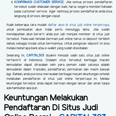
KONFIRMASI CUSTOMER SERVICE
:
Jika semua proses pendaftaran
tersebut sudah dilakukan dengan baik, harus segera memberitahukan
pada customer service. Agar nantinya, proses pendaftaran anda bisa
langsung di proses dengan cepat.
Itulah beberapa cara mudah
daftar akun di situs judi online terpercaya
,
untuk pembuatan akun tidak perlu menunggu lama. Jika sudah
mendapatkan akun berarti anda pun sah menjadi member di situs judi
tersebut. Pada saat hendak bermain judi online harus isi deposit terlebih
dahulu sebagai modal untuk bermainnya. Untuk pengisian deposit ini bisa
melalui beberapa bank atau e-wallet yang sudah disediakan.
Sekarang ini,
CAPITAL303
diyakini menjadi salah satu situs judi online
terfavorit di Indonesia. Didalam situs tersebut berbagai macam
kemudahan dapat dirasakan oleh para pemain salah satunya adalah
kemudahan dalam transaksi, pendaftaran, permainan dan masih banyak
lagi. Bahkan, anda pun bisa merasakan berbagai macam keuntungan setelah
melakukan pendaftaran di situs judi online terpercaya ini. Melalui
keuntungan tersebut anda dapat bermain dengan lancar dan aman tanpa
ada hambatan apa pun.
Keuntungan Melakukan
Pendaftaran Di Situs Judi