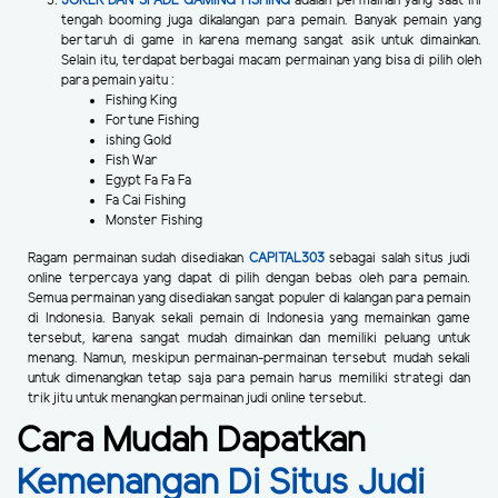
JOKER DAN SPADE GAMING FISHING
adalah permainan yang saat ini
tengah booming juga dikalangan para pemain. Banyak pemain yang
bertaruh di game in karena memang sangat asik untuk dimainkan.
Selain itu, terdapat berbagai macam permainan yang bisa di pilih oleh
para pemain yaitu :
Fishing King
Fortune Fishing
ishing Gold
Fish War
Egypt Fa Fa Fa
Fa Cai Fishing
Monster Fishing
Ragam permainan sudah disediakan
CAPITAL303
sebagai salah situs judi
online terpercaya yang dapat di pilih dengan bebas oleh para pemain.
Semua permainan yang disediakan sangat populer di kalangan para pemain
di Indonesia. Banyak sekali pemain di Indonesia yang memainkan game
tersebut, karena sangat mudah dimainkan dan memiliki peluang untuk
menang. Namun, meskipun permainan-permainan tersebut mudah sekali
untuk dimenangkan tetap saja para pemain harus memiliki strategi dan
trik jitu untuk menangkan permainan judi online tersebut.
Cara Mudah Dapatkan
Kemenangan Di Situs Judi