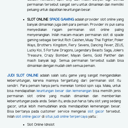
permainan tersebut sangat seru untuk dimainkan dan memiliki
peluang untuk dapatkan keuntungan besar.
SLOT ONLINE
SPADE GAMING
adalah provider slot online yang
banyak dimainkan juga oleh para pemain. Provider ini pun sama
menyediakan ragam permainan slot online paling
menyenangkan. Inilah macam-macam permainan slot di spade
gaming sebagai berikut Rich Caishen, Muay Thai Fighter, Poker
Ways, Brothers Kingdom, Fiery Sevens, Dancing Fever, ZEUS,
Lucky Koi, 5 Fortune Dragons, Legendary Beasts Saga, Jokers
Treasure, Crazy Bomber, Mayan Gems, Gold Panther dan
masih banyak lagi. Semua permainan tersebut sudah bisa
dimainkan dengan mudah oleh semua pemain.
JUDI SLOT ONLINE
adalah salah satu game yang sangat mengandalkan
keberuntungan, karena mainnya tergantung dari permainan slot itu
sendiri. Para pemain hanya perlu menekan tombol spin saja. Maka, untuk
bisa mendapatkan
keuntungan besar dan kemenangan
bisa memilih jenis
permainan slot online yang mudah dimainkan dan memberikan
keberuntungan pada anda. Selain itu, anda pun harus tahu slot yang sedang
gacor, untuk lebih memudahkan anda mendapatkan kemenangan besar.
Bisa bertanya pada customer service mengenai
slot gacor
tersebut.
Inilah
slot online gacor
di
situs judi online terpercaya
yaitu :
Slot Online Idnslot