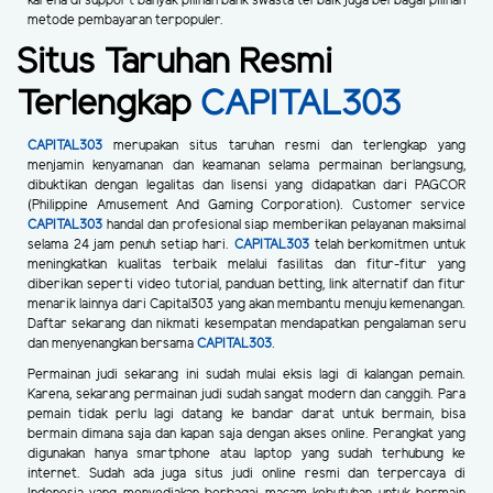
karena di support banyak pilihan bank swasta terbaik juga berbagai pilihan
metode pembayaran terpopuler.
Situs Taruhan Resmi
Terlengkap
CAPITAL303
CAPITAL303
merupakan situs taruhan resmi dan terlengkap yang
menjamin kenyamanan dan keamanan selama permainan berlangsung,
dibuktikan dengan legalitas dan lisensi yang didapatkan dari PAGCOR
(Philippine Amusement And Gaming Corporation). Customer service
CAPITAL303
handal dan profesional siap memberikan pelayanan maksimal
selama 24 jam penuh setiap hari.
CAPITAL303
telah berkomitmen untuk
meningkatkan kualitas terbaik melalui fasilitas dan fitur-fitur yang
diberikan seperti video tutorial, panduan betting, link alternatif dan fitur
menarik lainnya dari Capital303 yang akan membantu menuju kemenangan.
Daftar sekarang dan nikmati kesempatan mendapatkan pengalaman seru
dan menyenangkan bersama
CAPITAL303
.
Permainan judi sekarang ini sudah mulai eksis lagi di kalangan pemain.
Karena, sekarang permainan judi sudah sangat modern dan canggih. Para
pemain tidak perlu lagi datang ke bandar darat untuk bermain, bisa
bermain dimana saja dan kapan saja dengan akses online. Perangkat yang
digunakan hanya smartphone atau laptop yang sudah terhubung ke
internet. Sudah ada juga situs judi online resmi dan terpercaya di