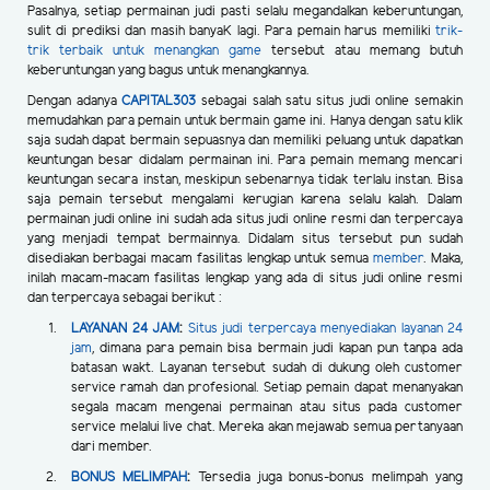
Pasalnya, setiap permainan judi pasti selalu megandalkan keberuntungan,
sulit di prediksi dan masih banyaK lagi. Para pemain harus memiliki
trik-
trik terbaik untuk menangkan game
tersebut atau memang butuh
keberuntungan yang bagus untuk menangkannya.
Dengan adanya
CAPITAL303
sebagai salah satu situs judi online semakin
memudahkan para pemain untuk bermain game ini. Hanya dengan satu klik
saja sudah dapat bermain sepuasnya dan memiliki peluang untuk dapatkan
keuntungan besar didalam permainan ini. Para pemain memang mencari
keuntungan secara instan, meskipun sebenarnya tidak terlalu instan. Bisa
saja pemain tersebut mengalami kerugian karena selalu kalah. Dalam
permainan judi online ini sudah ada situs judi online resmi dan terpercaya
yang menjadi tempat bermainnya. Didalam situs tersebut pun sudah
disediakan berbagai macam fasilitas lengkap untuk semua
member
. Maka,
inilah macam-macam fasilitas lengkap yang ada di situs judi online resmi
dan terpercaya sebagai berikut :
LAYANAN 24 JAM
:
Situs judi terpercaya menyediakan layanan 24
jam
, dimana para pemain bisa bermain judi kapan pun tanpa ada
batasan wakt. Layanan tersebut sudah di dukung oleh customer
service ramah dan profesional. Setiap pemain dapat menanyakan
segala macam mengenai permainan atau situs pada customer
service melalui live chat. Mereka akan mejawab semua pertanyaan
dari member.
BONUS MELIMPAH
:
Tersedia juga bonus-bonus melimpah yang