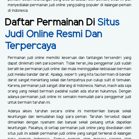
menyediakan permainan judi online yang paling populer di kalangan pemain
di Indonesia.
Daftar Permainan Di
Situs
Judi Online Resmi Dan
Terpercaya
Permainan judi online memiliki keseruan dan tantangan tersendiri yang
dapat dinikmati oleh para pemain. Tidak heran, jika penggemar judi sudah
beralih ke permainan judi online dan mulai meninggalkan kebiasaan bermain
judi melalui bandar darat. Apalagi, seperti yang kita tau bermain di bandar
darat sangat menantang sekali dan tempatnya pun cukup sulit di temukan.
Karena, permainan judi sangat dilarang di Indonesia. Namun, masih ada saja
orang yang nekad bermain padahal sudah ada aturan hukumnya. Dengan
adanya permainan judi online ini semakin memudah para penggemar judi
untuk bermain taruhan ini.
Adanya akses taruhan secara online ini memberikan banyak sekali
keuntungan dan kemudahan bagi para peman. Taruhan tersebut dapat
dimainkan dengan nyamann dan banyak sekali peluang untuk dapatkan
keuntungan. Pasalnya, di setiap permainan judi online yang disediakan oleh
situs judi ini adalah permainan judi online yang sangat terkenal di kalangan