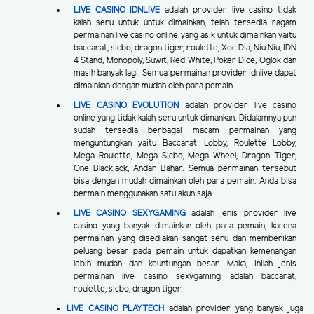
LIVE CASINO IDNLIVE
adalah provider live casino tidak
kalah seru untuk untuk dimainkan, telah tersedia ragam
permainan live casino online yang asik untuk dimainkan yaitu
baccarat, sicbo, dragon tiger, roulette, Xoc Dia, Niu Niu, IDN
4 Stand, Monopoly, Suwit, Red White, Poker Dice, Oglok dan
masih banyak lagi. Semua permainan provider idnlive dapat
dimainkan dengan mudah oleh para pemain.
LIVE CASINO EVOLUTION
adalah provider live casino
online yang tidak kalah seru untuk dimankan. Didalamnya pun
sudah tersedia berbagai macam permainan yang
menguntungkan yaitu Baccarat Lobby, Roulette Lobby,
Mega Roulette, Mega Sicbo, Mega Wheel, Dragon Tiger,
One Blackjack, Andar Bahar. Semua permainan tersebut
bisa dengan mudah dimainkan oleh para pemain. Anda bisa
bermain menggunakan satu akun saja.
LIVE CASINO SEXYGAMING
adalah jenis provider live
casino yang banyak dimainkan oleh para pemain, karena
permainan yang disediakan sangat seru dan memberikan
peluang besar pada pemain untuk dapatkan kemenangan
lebih mudah dan keuntungan besar. Maka, inilah jenis
permainan live casino sexygaming adalah baccarat,
roulette, sicbo, dragon tiger.
LIVE CASINO PLAYTECH
adalah provider yang banyak juga