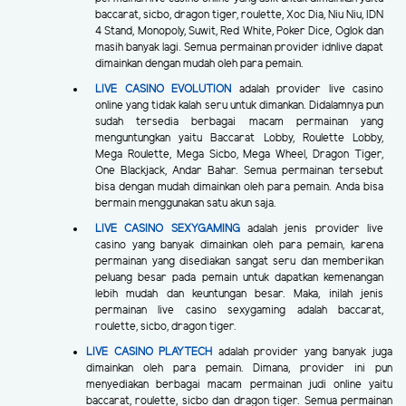
baccarat, sicbo, dragon tiger, roulette, Xoc Dia, Niu Niu, IDN
4 Stand, Monopoly, Suwit, Red White, Poker Dice, Oglok dan
masih banyak lagi. Semua permainan provider idnlive dapat
dimainkan dengan mudah oleh para pemain.
LIVE CASINO EVOLUTION
adalah provider live casino
online yang tidak kalah seru untuk dimankan. Didalamnya pun
sudah tersedia berbagai macam permainan yang
menguntungkan yaitu Baccarat Lobby, Roulette Lobby,
Mega Roulette, Mega Sicbo, Mega Wheel, Dragon Tiger,
One Blackjack, Andar Bahar. Semua permainan tersebut
bisa dengan mudah dimainkan oleh para pemain. Anda bisa
bermain menggunakan satu akun saja.
LIVE CASINO SEXYGAMING
adalah jenis provider live
casino yang banyak dimainkan oleh para pemain, karena
permainan yang disediakan sangat seru dan memberikan
peluang besar pada pemain untuk dapatkan kemenangan
lebih mudah dan keuntungan besar. Maka, inilah jenis
permainan live casino sexygaming adalah baccarat,
roulette, sicbo, dragon tiger.
LIVE CASINO PLAYTECH
adalah provider yang banyak juga
dimainkan oleh para pemain. Dimana, provider ini pun
menyediakan berbagai macam permainan judi online yaitu
baccarat, roulette, sicbo dan dragon tiger. Semua permainan