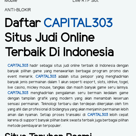
Mobile
Live RTP Slot
ANTI-BLOKIR
Daftar
CAPITAL303
Situs Judi Online
Terbaik Di Indonesia
CAPITAL303
hadir sebagai situs judi online terbaik di Indonesia dengan
banyak pilihan game yang menawarkan berbagai program promo dan
event menarik.
CAPITAL303
adalah situs pelopor yang menghadirkan
banyak jenis permainan dalam 1 akun seperti esport, slots, idnlive, togel,
live casino, mickey mouse, tangkas dan masih banyak game seru lainnya.
CAPITAL303
menghadirkan pengalaman seru bermain kedalam game
dengan tampilan grafik yang modern yang akan menambah keseruan
sensasi permainan. Teknologi terbaru dan terdepan dikerjakan oleh tim
yang ahli dan profesional di bidangnya yang akan menjamin permainan lebih
aman dan nyaman. Setiap proses transaksi di
CAPITAL303
lebih cepat
karena di support banyak pilihan bank swasta terbaik juga berbagai pilihan
metode pembayaran terpopuler.