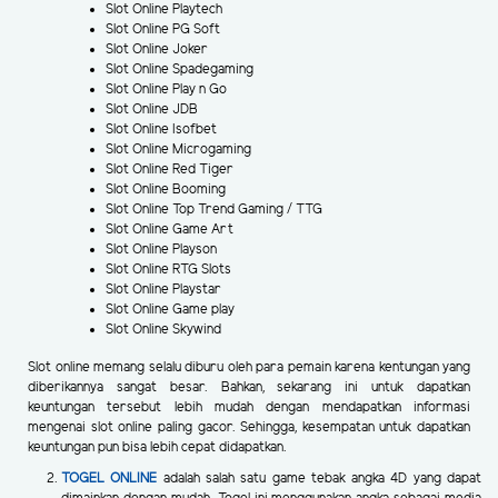
Slot Online Playtech
Slot Online PG Soft
Slot Online Joker
Slot Online Spadegaming
Slot Online Play n Go
Slot Online JDB
Slot Online Isofbet
Slot Online Microgaming
Slot Online Red Tiger
Slot Online Booming
Slot Online Top Trend Gaming / TTG
Slot Online Game Art
Slot Online Playson
Slot Online RTG Slots
Slot Online Playstar
Slot Online Game play
Slot Online Skywind
Slot online memang selalu diburu oleh para pemain karena kentungan yang
diberikannya sangat besar. Bahkan, sekarang ini untuk dapatkan
keuntungan tersebut lebih mudah dengan mendapatkan informasi
mengenai slot online paling gacor. Sehingga, kesempatan untuk dapatkan
keuntungan pun bisa lebih cepat didapatkan.
TOGEL ONLINE
adalah salah satu game tebak angka 4D yang dapat