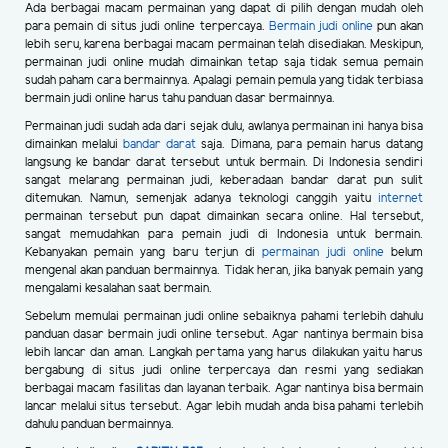
Ada berbagai macam permainan yang dapat di pilih dengan mudah oleh
para pemain di situs judi online terpercaya.
Bermain judi online
pun akan
lebih seru, karena berbagai macam permainan telah disediakan. Meskipun,
permainan judi online mudah dimainkan tetap saja tidak semua pemain
sudah paham cara bermainnya. Apalagi pemain pemula yang tidak terbiasa
bermain judi online harus tahu panduan dasar bermainnya.
Permainan judi sudah ada dari sejak dulu, awlanya permainan ini hanya bisa
dimainkan melalui
bandar darat
saja. Dimana, para pemain harus datang
langsung ke bandar darat tersebut untuk bermain. Di Indonesia sendiri
sangat melarang permainan judi, keberadaan bandar darat pun sulit
ditemukan. Namun, semenjak adanya teknologi canggih yaitu
internet
permainan tersebut pun dapat dimainkan secara online. Hal tersebut,
sangat memudahkan para pemain judi di Indonesia untuk bermain.
Kebanyakan pemain yang baru terjun di
permainan judi online
belum
mengenal akan panduan bermainnya. Tidak heran, jika banyak pemain yang
mengalami kesalahan saat bermain.
Sebelum memulai permainan judi online sebaiknya pahami terlebih dahulu
panduan dasar bermain judi online tersebut. Agar nantinya bermain bisa
lebih lancar dan aman. Langkah pertama yang harus dilakukan yaitu harus
bergabung di situs judi online terpercaya dan resmi yang sediakan
berbagai macam fasilitas dan layanan terbaik. Agar nantinya bisa bermain
lancar melalui situs tersebut. Agar lebih mudah anda bisa pahami terlebih
dahulu panduan bermainnya.