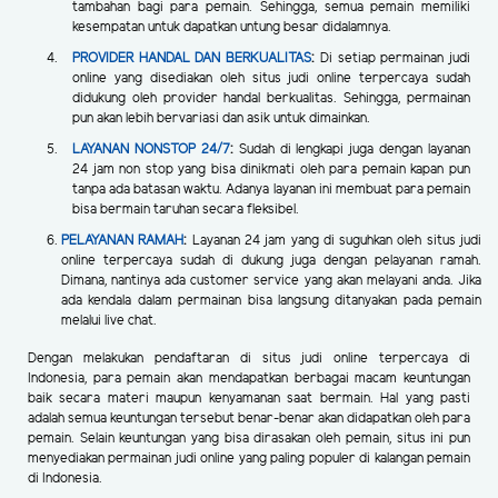
tambahan bagi para pemain. Sehingga, semua pemain memiliki
kesempatan untuk dapatkan untung besar didalamnya.
PROVIDER HANDAL DAN BERKUALITAS
:
Di setiap permainan judi
online yang disediakan oleh situs judi online terpercaya sudah
didukung oleh provider handal berkualitas. Sehingga, permainan
pun akan lebih bervariasi dan asik untuk dimainkan.
LAYANAN NONSTOP 24/7
:
Sudah di lengkapi juga dengan layanan
24 jam non stop yang bisa dinikmati oleh para pemain kapan pun
tanpa ada batasan waktu. Adanya layanan ini membuat para pemain
bisa bermain taruhan secara fleksibel.
PELAYANAN RAMAH
:
Layanan 24 jam yang di suguhkan oleh situs judi
online terpercaya sudah di dukung juga dengan pelayanan ramah.
Dimana, nantinya ada customer service yang akan melayani anda. Jika
ada kendala dalam permainan bisa langsung ditanyakan pada pemain
melalui live chat.
Dengan melakukan pendaftaran di situs judi online terpercaya di
Indonesia, para pemain akan mendapatkan berbagai macam keuntungan
baik secara materi maupun kenyamanan saat bermain. Hal yang pasti
adalah semua keuntungan tersebut benar-benar akan didapatkan oleh para
pemain. Selain keuntungan yang bisa dirasakan oleh pemain, situs ini pun
menyediakan permainan judi online yang paling populer di kalangan pemain
di Indonesia.