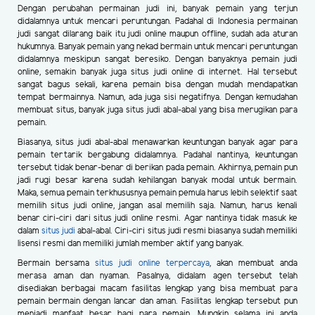
Dengan perubahan permainan judi ini, banyak pemain yang terjun
didalamnya untuk mencari peruntungan. Padahal di Indonesia permainan
judi sangat dilarang baik itu judi online maupun offline, sudah ada aturan
hukumnya. Banyak pemain yang nekad bermain untuk mencari peruntungan
didalamnya meskipun sangat beresiko. Dengan banyaknya pemain judi
online, semakin banyak juga situs judi online di internet. Hal tersebut
sangat bagus sekali, karena pemain bisa dengan mudah mendapatkan
tempat bermainnya. Namun, ada juga sisi negatifnya. Dengan kemudahan
membuat situs, banyak juga situs judi abal-abal yang bisa merugikan para
pemain.
Biasanya, situs judi abal-abal menawarkan keuntungan banyak agar para
pemain tertarik bergabung didalamnya. Padahal nantinya, keuntungan
tersebut tidak benar-benar di berikan pada pemain. Akhirnya, pemain pun
jadi rugi besar karena sudah kehilangan banyak modal untuk bermain.
Maka, semua pemain terkhususnya pemain pemula harus lebih selektif saat
memilih situs judi online, jangan asal memilih saja. Namun, harus kenali
benar ciri-ciri dari situs judi online resmi. Agar nantinya tidak masuk ke
dalam
situs judi
abal-abal. Ciri-ciri situs judi resmi biasanya sudah memiliki
lisensi resmi dan memiliki jumlah member aktif yang banyak.
Bermain bersama
situs judi online terpercaya
, akan membuat anda
merasa aman dan nyaman. Pasalnya, didalam agen tersebut telah
disediakan berbagai macam fasilitas lengkap yang bisa membuat para
pemain bermain dengan lancar dan aman. Fasilitas lengkap tersebut pun
menjadi manfaat besar bagi para pemain. Mungkin selama ini anda