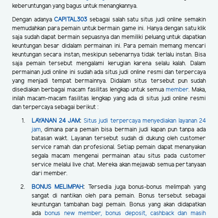
keberuntungan yang bagus untuk menangkannya.
Dengan adanya
CAPITAL303
sebagai salah satu situs judi online semakin
memudahkan para pemain untuk bermain game ini. Hanya dengan satu klik
saja sudah dapat bermain sepuasnya dan memiliki peluang untuk dapatkan
keuntungan besar didalam permainan ini. Para pemain memang mencari
keuntungan secara instan, meskipun sebenarnya tidak terlalu instan. Bisa
saja pemain tersebut mengalami kerugian karena selalu kalah. Dalam
permainan judi online ini sudah ada situs judi online resmi dan terpercaya
yang menjadi tempat bermainnya. Didalam situs tersebut pun sudah
disediakan berbagai macam fasilitas lengkap untuk semua
member
. Maka,
inilah macam-macam fasilitas lengkap yang ada di situs judi online resmi
dan terpercaya sebagai berikut :
LAYANAN 24 JAM
:
Situs judi terpercaya menyediakan layanan 24
jam
, dimana para pemain bisa bermain judi kapan pun tanpa ada
batasan wakt. Layanan tersebut sudah di dukung oleh customer
service ramah dan profesional. Setiap pemain dapat menanyakan
segala macam mengenai permainan atau situs pada customer
service melalui live chat. Mereka akan mejawab semua pertanyaan
dari member.
BONUS MELIMPAH
:
Tersedia juga bonus-bonus melimpah yang
sangat di nantikan oleh para pemain. Bonus tersebut sebagai
keuntungan tambahan bagi pemain. Bonus yang akan didapatkan
ada
bonus new member, bonus deposit, cashback dan masih