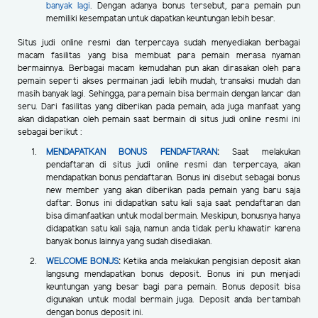
banyak lagi
. Dengan adanya bonus tersebut, para pemain pun
memiliki kesempatan untuk dapatkan keuntungan lebih besar.
Situs judi online resmi dan terpercaya sudah menyediakan berbagai
macam fasilitas yang bisa membuat para pemain merasa nyaman
bermainnya. Berbagai macam kemudahan pun akan dirasakan oleh para
pemain seperti akses permainan jadi lebih mudah, transaksi mudah dan
masih banyak lagi. Sehingga, para pemain bisa bermain dengan lancar dan
seru. Dari fasilitas yang diberikan pada pemain, ada juga manfaat yang
akan didapatkan oleh pemain saat bermain di situs judi online resmi ini
sebagai berikut :
MENDAPATKAN BONUS PENDAFTARAN
:
Saat melakukan
pendaftaran di situs judi online resmi dan terpercaya, akan
mendapatkan bonus pendaftaran. Bonus ini disebut sebagai bonus
new member yang akan diberikan pada pemain yang baru saja
daftar. Bonus ini didapatkan satu kali saja saat pendaftaran dan
bisa dimanfaatkan untuk modal bermain. Meskipun, bonusnya hanya
didapatkan satu kali saja, namun anda tidak perlu khawatir karena
banyak bonus lainnya yang sudah disediakan.
WELCOME BONUS
:
Ketika anda melakukan pengisian deposit akan
langsung mendapatkan bonus deposit. Bonus ini pun menjadi
keuntungan yang besar bagi para pemain. Bonus deposit bisa
digunakan untuk modal bermain juga. Deposit anda bertambah
dengan bonus deposit ini.