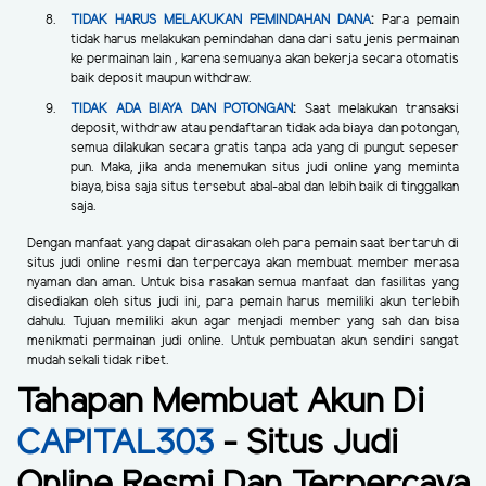
TIDAK HARUS MELAKUKAN PEMINDAHAN DANA
:
Para pemain
tidak harus melakukan pemindahan dana dari satu jenis permainan
ke permainan lain , karena semuanya akan bekerja secara otomatis
baik deposit maupun withdraw.
TIDAK ADA BIAYA DAN POTONGAN
:
Saat melakukan transaksi
deposit, withdraw atau pendaftaran tidak ada biaya dan potongan,
semua dilakukan secara gratis tanpa ada yang di pungut sepeser
pun. Maka, jika anda menemukan situs judi online yang meminta
biaya, bisa saja situs tersebut abal-abal dan lebih baik di tinggalkan
saja.
Dengan manfaat yang dapat dirasakan oleh para pemain saat bertaruh di
situs judi online resmi dan terpercaya akan membuat member merasa
nyaman dan aman. Untuk bisa rasakan semua manfaat dan fasilitas yang
disediakan oleh situs judi ini, para pemain harus memiliki akun terlebih
dahulu. Tujuan memiliki akun agar menjadi member yang sah dan bisa
menikmati permainan judi online. Untuk pembuatan akun sendiri sangat
mudah sekali tidak ribet.
Tahapan Membuat Akun Di
CAPITAL303
- Situs Judi
Online Resmi Dan Terpercaya