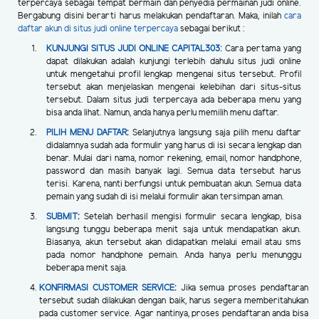
terpercaya sebagai tempat bermain dan penyedia permainan judi online.
Bergabung disini berarti harus melakukan pendaftaran. Maka, inilah
cara
daftar akun di situs judi online terpercaya
sebagai berikut :
KUNJUNGI SITUS JUDI ONLINE
CAPITAL303:
Cara pertama yang
dapat dilakukan adalah kunjungi terlebih dahulu situs judi online
untuk mengetahui profil lengkap mengenai situs tersebut. Profil
tersebut akan menjelaskan mengenai kelebihan dari situs-situs
tersebut. Dalam situs judi terpercaya ada beberapa menu yang
bisa anda lihat. Namun, anda hanya perlu memilih menu daftar.
PILIH MENU DAFTAR
:
Selanjutnya langsung saja pilih menu daftar
didalamnya sudah ada formulir yang harus di isi secara lengkap dan
benar. Mulai dari nama, nomor rekening, email, nomor handphone,
password dan masih banyak lagi. Semua data tersebut harus
terisi. Karena, nanti berfungsi untuk pembuatan akun. Semua data
pemain yang sudah di isi melalui formulir akan tersimpan aman.
SUBMIT
:
Setelah berhasil mengisi formulir secara lengkap, bisa
langsung tunggu beberapa menit saja untuk mendapatkan akun.
Biasanya, akun tersebut akan didapatkan melalui email atau sms
pada nomor handphone pemain. Anda hanya perlu menunggu
beberapa menit saja.
KONFIRMASI CUSTOMER SERVICE
:
Jika semua proses pendaftaran
tersebut sudah dilakukan dengan baik, harus segera memberitahukan
pada customer service. Agar nantinya, proses pendaftaran anda bisa