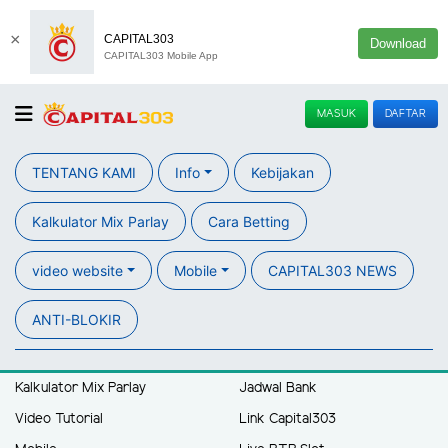
×
CAPITAL303
Download
CAPITAL303 Mobile App
MASUK
DAFTAR
TENTANG KAMI
Info
Kebijakan
Kalkulator Mix Parlay
Cara Betting
video website
Mobile
CAPITAL303 NEWS
ANTI-BLOKIR
Kalkulator Mix Parlay
Jadwal Bank
Video Tutorial
Link Capital303