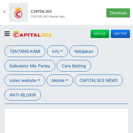
×
CAPITAL303
Download
CAPITAL303 Mobile App
MASUK
DAFTAR
TENTANG KAMI
Info
Kebijakan
Kalkulator Mix Parlay
Cara Betting
video website
Mobile
CAPITAL303 NEWS
ANTI-BLOKIR